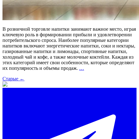
В розничной торговле напитки занимают важное место, играя
ключевую роль в формировании прибыли и удовлетворении
потребительского спроса. Наиболее популярные категории
напитков включают энергетические напитки, соки и нектары,
газированные напитки и лимонады, спортивные напитки,
холодный чай и кофе, а также молочные коктейли. Каждая из
этих категорий имеет свои особенности, которые определяют
Какие
их популярность и объемы продаж.
…
напитки
Навигация
Старые
←
лучше
продаются
по
в
записям
магазинах
розничной
торговли