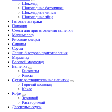
Шоколад
Шоколадные батончики
Шоколадные чипсы
Шоколадные яйца
Готовые завтраки
Попкорн
Смеси для приготовления выпечки
Маршмеллоу
Рисовые клецки
Сиропы
Соусы
Лапша быстрого приготовления
Мармелад
Весовой мармелад
Выпечка
Бисквиты
Кексы
Сухие растворительные напитки
Горячий шоколад
Какао
Кофе
Зерновой
Растворимый
Десертные соусы