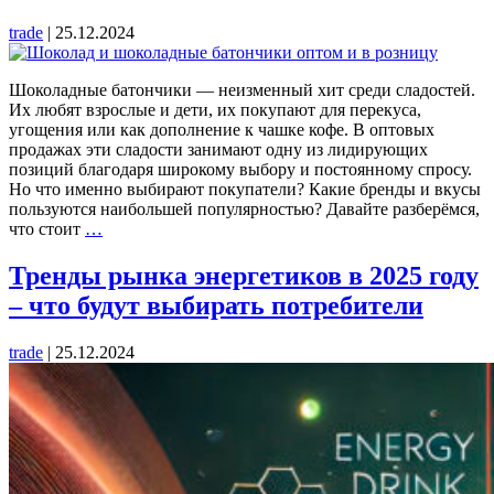
trade
|
25.12.2024
Шоколадные батончики — неизменный хит среди сладостей.
Их любят взрослые и дети, их покупают для перекуса,
угощения или как дополнение к чашке кофе. В оптовых
продажах эти сладости занимают одну из лидирующих
позиций благодаря широкому выбору и постоянному спросу.
Но что именно выбирают покупатели? Какие бренды и вкусы
пользуются наибольшей популярностью? Давайте разберёмся,
Топ
что стоит
…
популярных
шоколадных
Тренды рынка энергетиков в 2025 году
батончиков
– что будут выбирать потребители
в
оптовых
продажах
trade
|
25.12.2024