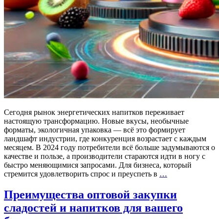
Сегодня рынок энергетических напитков переживает
настоящую трансформацию. Новые вкусы, необычные
форматы, экологичная упаковка — всё это формирует
ландшафт индустрии, где конкуренция возрастает с каждым
месяцем. В 2024 году потребители всё больше задумываются о
качестве и пользе, а производители стараются идти в ногу с
быстро меняющимися запросами. Для бизнеса, который
Тренды
стремится удовлетворить спрос и преуспеть в
…
рынка
энергетиков
Преимущества оптовой закупки
в
сладостей и напитков для вашего
2025
году