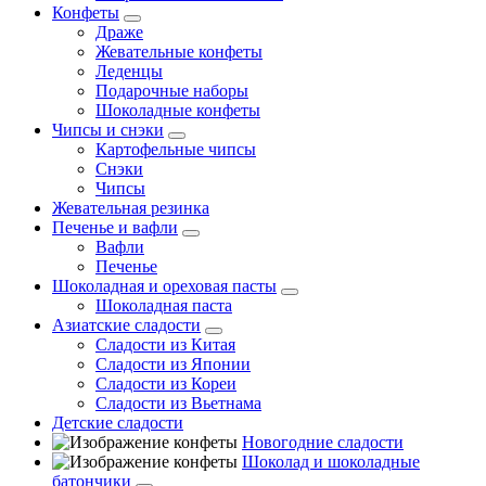
Конфеты
Драже
Жевательные конфеты
Леденцы
Подарочные наборы
Шоколадные конфеты
Чипсы и снэки
Картофельные чипсы
Снэки
Чипсы
Жевательная резинка
Печенье и вафли
Вафли
Печенье
Шоколадная и ореховая пасты
Шоколадная паста
Азиатские сладости
Сладости из Китая
Сладости из Японии
Сладости из Кореи
Сладости из Вьетнама
Детские сладости
Новогодние сладости
Шоколад и шоколадные
батончики