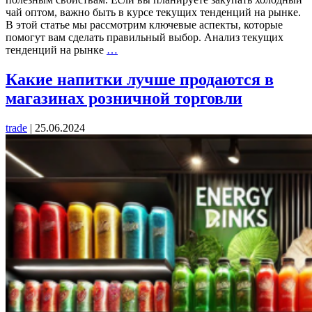
чай оптом, важно быть в курсе текущих тенденций на рынке.
В этой статье мы рассмотрим ключевые аспекты, которые
помогут вам сделать правильный выбор. Анализ текущих
Тенденции
тенденций на рынке
…
рынка
холодного
Какие напитки лучше продаются в
чая:
магазинах розничной торговли
что
нужно
знать
trade
|
25.06.2024
оптовым
покупателям