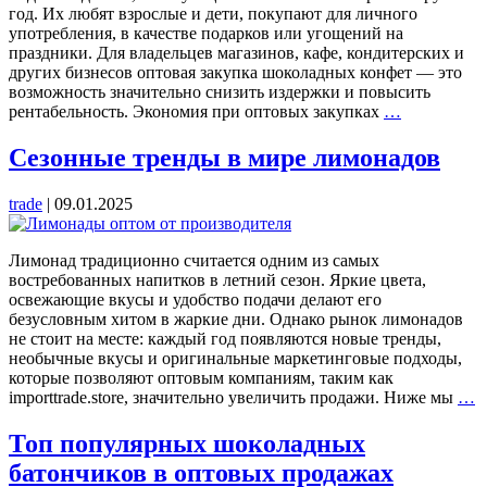
год. Их любят взрослые и дети, покупают для личного
употребления, в качестве подарков или угощений на
праздники. Для владельцев магазинов, кафе, кондитерских и
других бизнесов оптовая закупка шоколадных конфет — это
возможность значительно снизить издержки и повысить
Преимущес
рентабельность. Экономия при оптовых закупках
…
оптовой
покупки
Сезонные тренды в мире лимонадов
шоколадны
конфет:
trade
|
09.01.2025
экономия,
ассортимен
и
Лимонад традиционно считается одним из самых
стабильное
востребованных напитков в летний сезон. Яркие цвета,
качество
освежающие вкусы и удобство подачи делают его
безусловным хитом в жаркие дни. Однако рынок лимонадов
не стоит на месте: каждый год появляются новые тренды,
необычные вкусы и оригинальные маркетинговые подходы,
которые позволяют оптовым компаниям, таким как
С
importtrade.store, значительно увеличить продажи. Ниже мы
…
т
в
Топ популярных шоколадных
м
батончиков в оптовых продажах
л