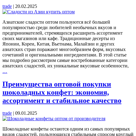
trade
|
20.02.2025
Азиатские сладости оптом пользуются всё большей
популярностью среди любителей необычных вкусов и
предпринимателей, стремящихся расширить ассортимент
своих магазинов или кафе. Традиционные десерты из
Японии, Кореи, Китая, Вьетнама, Малайзии и других
азиатских стран поражают многообразием форм, вкусовых
сочетаний и оригинальными ингредиентами. В этой статье
мы подробно рассмотрим самые востребованные категории
азиатских сладостей, их уникальные вкусовые особенности,
Азиатские
…
сладости
оптом:
Преимущества оптовой покупки
обзор
шоколадных конфет: экономия,
популярных
лакомств
ассортимент и стабильное качество
и
советы
trade
|
09.01.2025
по
выбору
Шоколадные конфеты остаются одним из самых популярных
видов сладостей, пользующихся стабильным спросом круглый