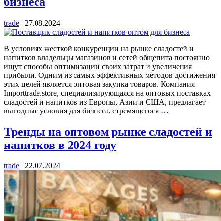
бизнеса
–
что
trade
|
27.08.2024
будут
выбирать
потребители
В условиях жесткой конкуренции на рынке сладостей и
напитков владельцы магазинов и сетей общепита постоянно
ищут способы оптимизации своих затрат и увеличения
прибыли. Одним из самых эффективных методов достижения
этих целей является оптовая закупка товаров. Компания
Importtrade.store, специализирующаяся на оптовых поставках
сладостей и напитков из Европы, Азии и США, предлагает
Преимущества
выгодные условия для бизнеса, стремящегося
…
оптовой
закупки
Тренды на оптовом рынке сладостей и
сладостей
напитков в 2024 году
и
напитков
для
trade
|
22.07.2024
вашего
бизнеса