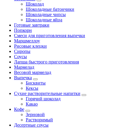
Шоколад
Шоколадные батончики
Шоколадные чипсы
Шоколадные яйца
Готовые завтраки
Попкорн
Смеси для приготовления выпечки
Маршмеллоу
Рисовые клецки
Сиропы
Соусы
Лапша быстрого приготовления
Мармелад
Весовой мармелад
Выпечка
Бисквиты
Кексы
Сухие растворительные напитки
Горячий шоколад
Какао
Кофе
Зерновой
Растворимый
Десертные соусы