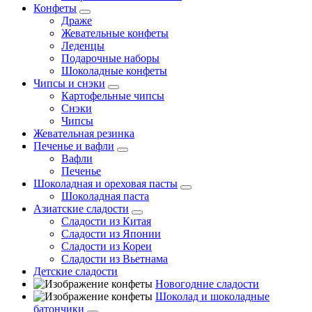
Конфеты
Драже
Жевательные конфеты
Леденцы
Подарочные наборы
Шоколадные конфеты
Чипсы и снэки
Картофельные чипсы
Снэки
Чипсы
Жевательная резинка
Печенье и вафли
Вафли
Печенье
Шоколадная и ореховая пасты
Шоколадная паста
Азиатские сладости
Сладости из Китая
Сладости из Японии
Сладости из Кореи
Сладости из Вьетнама
Детские сладости
Новогодние сладости
Шоколад и шоколадные
батончики