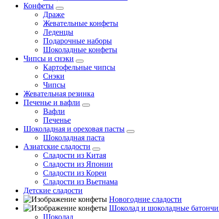
Конфеты
Драже
Жевательные конфеты
Леденцы
Подарочные наборы
Шоколадные конфеты
Чипсы и снэки
Картофельные чипсы
Снэки
Чипсы
Жевательная резинка
Печенье и вафли
Вафли
Печенье
Шоколадная и ореховая пасты
Шоколадная паста
Азиатские сладости
Сладости из Китая
Сладости из Японии
Сладости из Кореи
Сладости из Вьетнама
Детские сладости
Новогодние сладости
Шоколад и шоколадные батончи
Шоколад