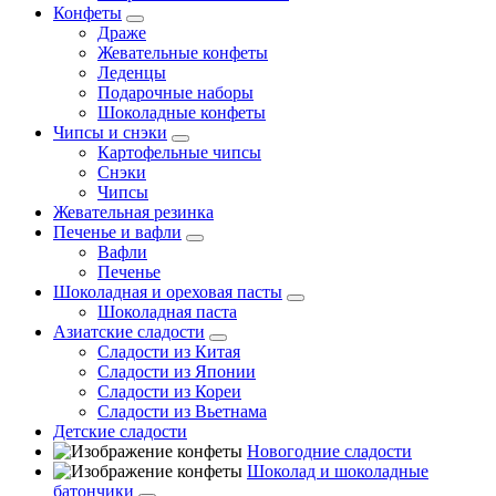
Конфеты
Драже
Жевательные конфеты
Леденцы
Подарочные наборы
Шоколадные конфеты
Чипсы и снэки
Картофельные чипсы
Снэки
Чипсы
Жевательная резинка
Печенье и вафли
Вафли
Печенье
Шоколадная и ореховая пасты
Шоколадная паста
Азиатские сладости
Сладости из Китая
Сладости из Японии
Сладости из Кореи
Сладости из Вьетнама
Детские сладости
Новогодние сладости
Шоколад и шоколадные
батончики