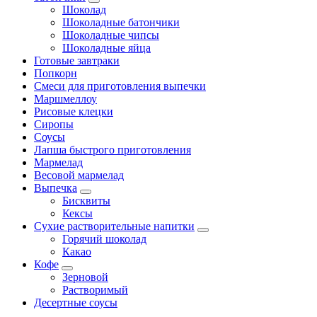
Шоколад
Шоколадные батончики
Шоколадные чипсы
Шоколадные яйца
Готовые завтраки
Попкорн
Смеси для приготовления выпечки
Маршмеллоу
Рисовые клецки
Сиропы
Соусы
Лапша быстрого приготовления
Мармелад
Весовой мармелад
Выпечка
Бисквиты
Кексы
Сухие растворительные напитки
Горячий шоколад
Какао
Кофе
Зерновой
Растворимый
Десертные соусы