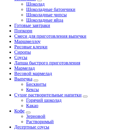
Шоколад
Шоколадные батончики
Шоколадные чипсы
Шоколадные яйца
Готовые завтраки
Попкорн
Смеси для приготовления выпечки
Маршмеллоу
Рисовые клецки
Сиропы
Соусы
Лапша быстрого приготовления
Мармелад
Весовой мармелад
Выпечка
Бисквиты
Кексы
Сухие растворительные напитки
Горячий шоколад
Какао
Кофе
Зерновой
Растворимый
Десертные соусы