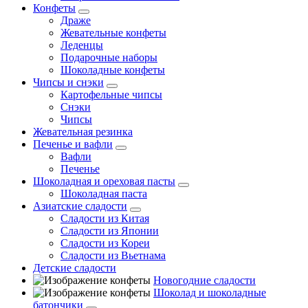
Конфеты
Драже
Жевательные конфеты
Леденцы
Подарочные наборы
Шоколадные конфеты
Чипсы и снэки
Картофельные чипсы
Снэки
Чипсы
Жевательная резинка
Печенье и вафли
Вафли
Печенье
Шоколадная и ореховая пасты
Шоколадная паста
Азиатские сладости
Сладости из Китая
Сладости из Японии
Сладости из Кореи
Сладости из Вьетнама
Детские сладости
Новогодние сладости
Шоколад и шоколадные
батончики