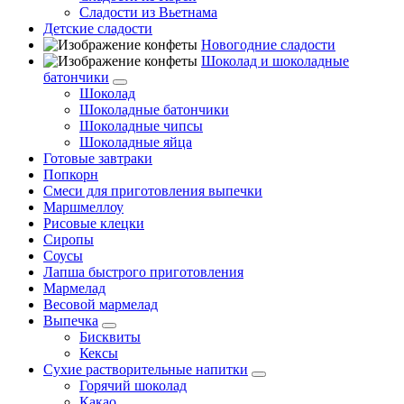
Сладости из Вьетнама
Детские сладости
Новогодние сладости
Шоколад и шоколадные
батончики
Шоколад
Шоколадные батончики
Шоколадные чипсы
Шоколадные яйца
Готовые завтраки
Попкорн
Смеси для приготовления выпечки
Маршмеллоу
Рисовые клецки
Сиропы
Соусы
Лапша быстрого приготовления
Мармелад
Весовой мармелад
Выпечка
Бисквиты
Кексы
Сухие растворительные напитки
Горячий шоколад
Какао