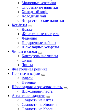
Молочные коктейли
Спортивные напитки
Холодный кофе
Холодный чай
Энергетические напитки
Конфеты
Драже
Жевательные конфеты
Леденцы
Подарочные наборы
Шоколадные конфеты
Чипсы и снэки
Картофельные чипсы
Снэки
Чипсы
Жевательная резинка
Печенье и вафли
Вафли
Печенье
Шоколадная и ореховая пасты
Шоколадная паста
Азиатские сладости
Сладости из Китая
Сладости из Японии
Сладости из Кореи