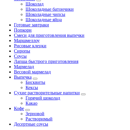
Шоколад
Шоколадные батончики
Шоколадные чипсы
Шоколадные яйца
Готовые завтраки
Попкорн
Смеси для приготовления выпечки
Маршмеллоу
Рисовые клецки
Сиропы
Соусы
Лапша быстрого приготовления
Мармелад
Весовой мармелад
Выпечка
Бисквиты
Кексы
Сухие растворительные напитки
Горячий шоколад
Какао
Кофе
Зерновой
Растворимый
Десертные соусы