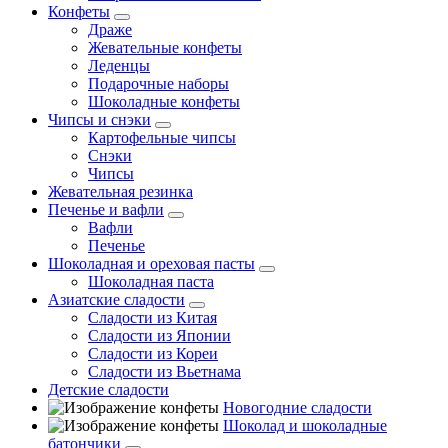
Конфеты
Драже
Жевательные конфеты
Леденцы
Подарочные наборы
Шоколадные конфеты
Чипсы и снэки
Картофельные чипсы
Снэки
Чипсы
Жевательная резинка
Печенье и вафли
Вафли
Печенье
Шоколадная и ореховая пасты
Шоколадная паста
Азиатские сладости
Сладости из Китая
Сладости из Японии
Сладости из Кореи
Сладости из Вьетнама
Детские сладости
Новогодние сладости
Шоколад и шоколадные
батончики