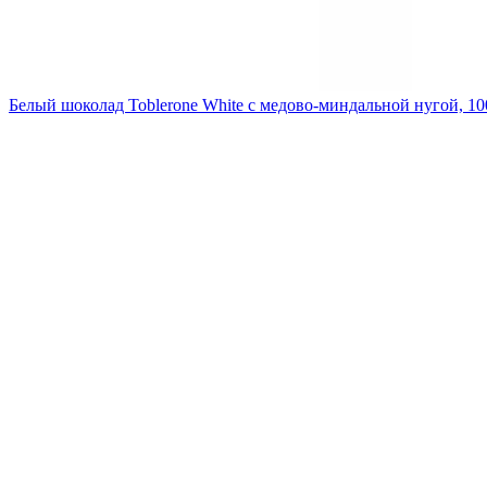
Белый шоколад Toblerone White с медово-миндальной нугой, 10