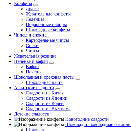
Конфеты
Драже
Жевательные конфеты
Леденцы
Подарочные наборы
Шоколадные конфеты
Чипсы и снэки
Картофельные чипсы
Снэки
Чипсы
Жевательная резинка
Печенье и вафли
Вафли
Печенье
Шоколадная и ореховая пасты
Шоколадная паста
Азиатские сладости
Сладости из Китая
Сладости из Японии
Сладости из Кореи
Сладости из Вьетнама
Детские сладости
Новогодние сладости
Шоколад и шоколадные батончи
Шоколад