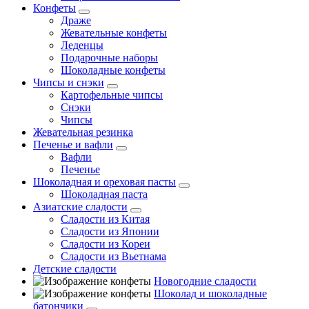
Конфеты
Драже
Жевательные конфеты
Леденцы
Подарочные наборы
Шоколадные конфеты
Чипсы и снэки
Картофельные чипсы
Снэки
Чипсы
Жевательная резинка
Печенье и вафли
Вафли
Печенье
Шоколадная и ореховая пасты
Шоколадная паста
Азиатские сладости
Сладости из Китая
Сладости из Японии
Сладости из Кореи
Сладости из Вьетнама
Детские сладости
Новогодние сладости
Шоколад и шоколадные
батончики