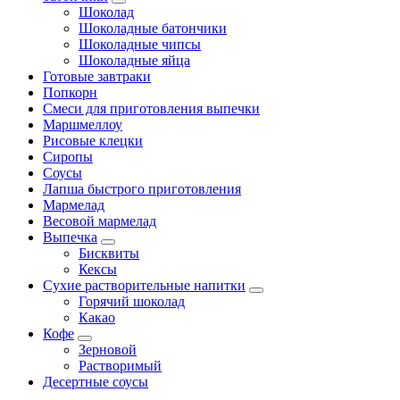
Шоколад
Шоколадные батончики
Шоколадные чипсы
Шоколадные яйца
Готовые завтраки
Попкорн
Смеси для приготовления выпечки
Маршмеллоу
Рисовые клецки
Сиропы
Соусы
Лапша быстрого приготовления
Мармелад
Весовой мармелад
Выпечка
Бисквиты
Кексы
Сухие растворительные напитки
Горячий шоколад
Какао
Кофе
Зерновой
Растворимый
Десертные соусы