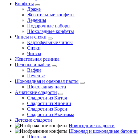
Конфеты
Драже
Жевательные конфеты
Леденцы
Подарочные наборы
Шоколадные конфеты
Чипсы и снэки
Картофельные чипсы
Снэки
Чипсы
Жевательная резинка
Печенье и вафли
Вафли
Печенье
Шоколадная и ореховая пасты
Шоколадная паста
Азиатские сладости
Сладости из Китая
Сладости из Японии
Сладости из Кореи
Сладости из Вьетнама
Детские сладости
Новогодние сладости
Шоколад и шоколадные батончи
Шоколад