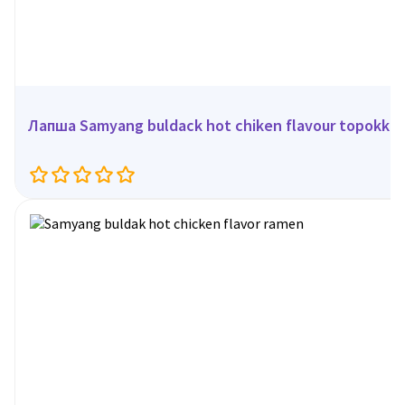
Лапша Samyang buldack hot chiken flavour topokki