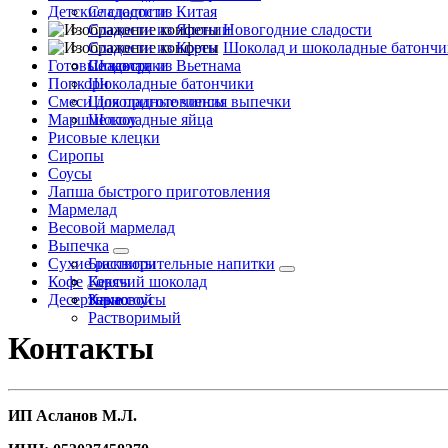
Детские сладости
Сладости из Китая
Сладости из Японии
Новогодние сладости
Сладости из Кореи
Шоколад и шоколадные батончи
Готовые завтраки
Сладости из Вьетнама
Шоколад
Попкорн
Шоколадные батончики
Смеси для приготовления выпечки
Шоколадные чипсы
Маршмеллоу
Шоколадные яйца
Рисовые клецки
Сиропы
Соусы
Лапша быстрого приготовления
Мармелад
Весовой мармелад
Выпечка
Сухие растворительные напитки
Бисквиты
Кофе
Кексы
Горячий шоколад
Десертные соусы
Какао
Зерновой
Растворимый
Контакты
ИП Асланов М.Л.