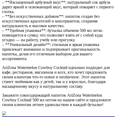
– **Насыщенный арбузный вкус**: натуральный сок арбуза
дарит яркий и освежающий вкус, который покоряет с первого
глотка.
– **Без искусственных добавок**: напиток создан без
искусственных красителей и консервантов, сохраняя
натуральность и высокое качество.
– **Удобная упаковка**: бутылка объемом 500 мл легко
помещается в сумку, что позволяет взять её с собой куда
угодно — на работу, учебу или прогулку.
– **Уникальный дизайн**: стильная и яркая упаковка
привлекает внимание и подчеркивает оригинальность
напитка, делая его отличным выбором для вашего
ассортимента.
AriZona Watermelon Cowboy Cocktail идеально подходит для
кафе, ресторанов, магазинов и всех, кто хочет предложить
своим клиентам что-то новое и необычное. Этот напиток
станет любимым как у детей, так и у взрослых, благодаря
насыщенному вкусу и натуральному составу.
Закажите сокосодержащий напиток AriZona Watermelon
Cowboy Cocktail 500 мл оптом на нашем сайте и предложите
своим клиентам летнее удовольствие в каждой бутылке!