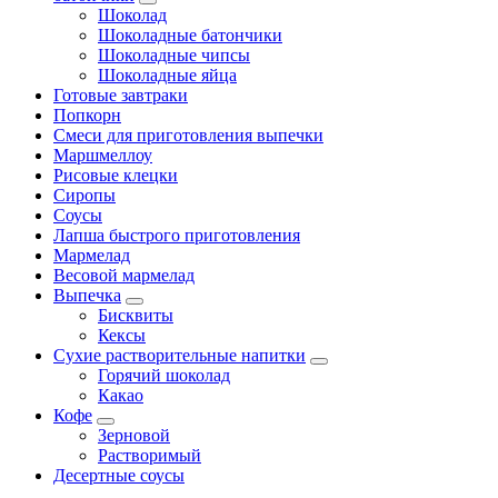
Шоколад
Шоколадные батончики
Шоколадные чипсы
Шоколадные яйца
Готовые завтраки
Попкорн
Смеси для приготовления выпечки
Маршмеллоу
Рисовые клецки
Сиропы
Соусы
Лапша быстрого приготовления
Мармелад
Весовой мармелад
Выпечка
Бисквиты
Кексы
Сухие растворительные напитки
Горячий шоколад
Какао
Кофе
Зерновой
Растворимый
Десертные соусы