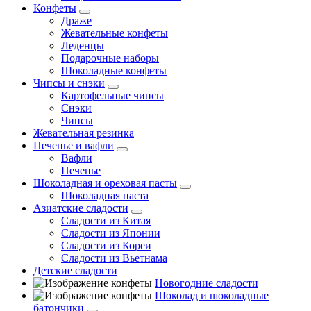
Конфеты
Драже
Жевательные конфеты
Леденцы
Подарочные наборы
Шоколадные конфеты
Чипсы и снэки
Картофельные чипсы
Снэки
Чипсы
Жевательная резинка
Печенье и вафли
Вафли
Печенье
Шоколадная и ореховая пасты
Шоколадная паста
Азиатские сладости
Сладости из Китая
Сладости из Японии
Сладости из Кореи
Сладости из Вьетнама
Детские сладости
Новогодние сладости
Шоколад и шоколадные
батончики