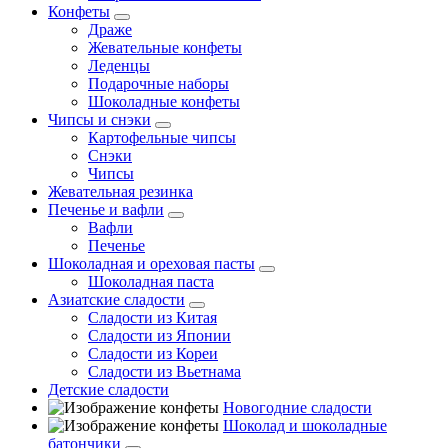
Конфеты
Драже
Жевательные конфеты
Леденцы
Подарочные наборы
Шоколадные конфеты
Чипсы и снэки
Картофельные чипсы
Снэки
Чипсы
Жевательная резинка
Печенье и вафли
Вафли
Печенье
Шоколадная и ореховая пасты
Шоколадная паста
Азиатские сладости
Сладости из Китая
Сладости из Японии
Сладости из Кореи
Сладости из Вьетнама
Детские сладости
Новогодние сладости
Шоколад и шоколадные
батончики