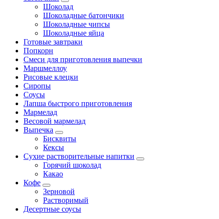
Шоколад
Шоколадные батончики
Шоколадные чипсы
Шоколадные яйца
Готовые завтраки
Попкорн
Смеси для приготовления выпечки
Маршмеллоу
Рисовые клецки
Сиропы
Соусы
Лапша быстрого приготовления
Мармелад
Весовой мармелад
Выпечка
Бисквиты
Кексы
Сухие растворительные напитки
Горячий шоколад
Какао
Кофе
Зерновой
Растворимый
Десертные соусы