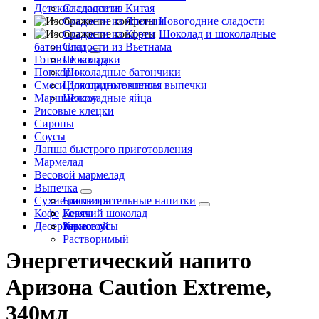
Детские сладости
Сладости из Китая
Сладости из Японии
Новогодние сладости
Сладости из Кореи
Шоколад и шоколадные
батончики
Сладости из Вьетнама
Готовые завтраки
Шоколад
Попкорн
Шоколадные батончики
Смеси для приготовления выпечки
Шоколадные чипсы
Маршмеллоу
Шоколадные яйца
Рисовые клецки
Сиропы
Соусы
Лапша быстрого приготовления
Мармелад
Весовой мармелад
Выпечка
Сухие растворительные напитки
Бисквиты
Кофе
Кексы
Горячий шоколад
Десертные соусы
Какао
Зерновой
Растворимый
Энергетический напито
Аризона Caution Extreme,
340мл