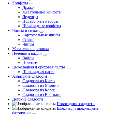
Конфеты
Драже
Жевательные конфеты
Леденцы
Подарочные наборы
Шоколадные конфеты
Чипсы и снэки
Картофельные чипсы
Снэки
Чипсы
Жевательная резинка
Печенье и вафли
Вафли
Печенье
Шоколадная и ореховая пасты
Шоколадная паста
Азиатские сладости
Сладости из Китая
Сладости из Японии
Сладости из Кореи
Сладости из Вьетнама
Детские сладости
Новогодние сладости
Шоколад и шоколадные
батончики