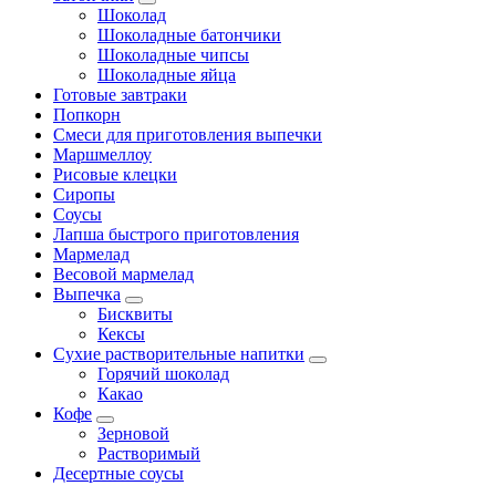
Шоколад
Шоколадные батончики
Шоколадные чипсы
Шоколадные яйца
Готовые завтраки
Попкорн
Смеси для приготовления выпечки
Маршмеллоу
Рисовые клецки
Сиропы
Соусы
Лапша быстрого приготовления
Мармелад
Весовой мармелад
Выпечка
Бисквиты
Кексы
Сухие растворительные напитки
Горячий шоколад
Какао
Кофе
Зерновой
Растворимый
Десертные соусы