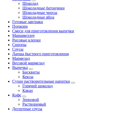
Шоколад
Шоколадные батончики
Шоколадные чипсы
Шоколадные яйца
Готовые завтраки
Попкорн
Смеси для приготовления выпечки
Маршмеллоу
Рисовые клецки
Сиропы
Соусы
Лапша быстрого приготовления
Мармелад
Весовой мармелад
Выпечка
Бисквиты
Кексы
Сухие растворительные напитки
Горячий шоколад
Какао
Кофе
Зерновой
Растворимый
Десертные соусы