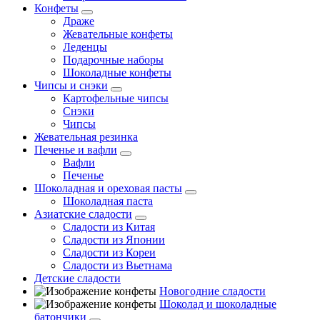
Конфеты
Драже
Жевательные конфеты
Леденцы
Подарочные наборы
Шоколадные конфеты
Чипсы и снэки
Картофельные чипсы
Снэки
Чипсы
Жевательная резинка
Печенье и вафли
Вафли
Печенье
Шоколадная и ореховая пасты
Шоколадная паста
Азиатские сладости
Сладости из Китая
Сладости из Японии
Сладости из Кореи
Сладости из Вьетнама
Детские сладости
Новогодние сладости
Шоколад и шоколадные
батончики