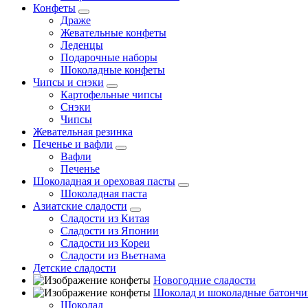
Конфеты
Драже
Жевательные конфеты
Леденцы
Подарочные наборы
Шоколадные конфеты
Чипсы и снэки
Картофельные чипсы
Снэки
Чипсы
Жевательная резинка
Печенье и вафли
Вафли
Печенье
Шоколадная и ореховая пасты
Шоколадная паста
Азиатские сладости
Сладости из Китая
Сладости из Японии
Сладости из Кореи
Сладости из Вьетнама
Детские сладости
Новогодние сладости
Шоколад и шоколадные батончи
Шоколад