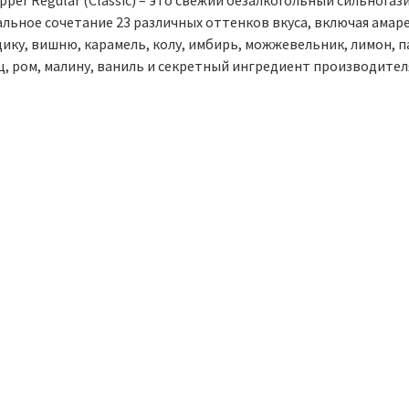
pper Regular (Classic) – это свежий безалкогольный сильногаз
льное сочетание 23 различных оттенков вкуса, включая амаре
ику, вишню, карамель, колу, имбирь, можжевельник, лимон, па
ц, ром, малину, ваниль и секретный ингредиент производител