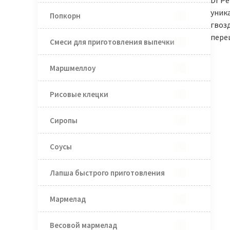
Dr Pe
уника
Попкорн
гвозд
пере
Смеси для приготовления выпечки
Маршмеллоу
Рисовые клецки
Сиропы
Соусы
Лапша быстрого приготовления
Мармелад
Весовой мармелад