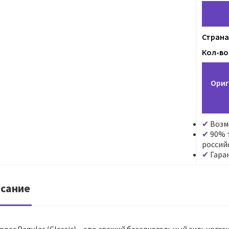
Страна
Кол-во 
Ориг
Возм
90% т
россий
Гара
сание