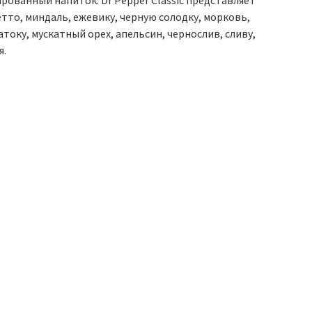
ированный напиток. Dr Pepper Classic представляет
тто, миндаль, ежевику, черную солодку, морковь,
току, мускатный орех, апельсин, чернослив, сливу,
я.