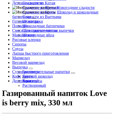
Детские сладости
Сладости из Китая
Сладости из Японии
Новогодние сладости
Сладости из Кореи
Шоколад и шоколадные
батончики
Сладости из Вьетнама
Готовые завтраки
Шоколад
Попкорн
Шоколадные батончики
Смеси для приготовления выпечки
Шоколадные чипсы
Маршмеллоу
Шоколадные яйца
Рисовые клецки
Сиропы
Соусы
Лапша быстрого приготовления
Мармелад
Весовой мармелад
Выпечка
Сухие растворительные напитки
Бисквиты
Кофе
Кексы
Горячий шоколад
Десертные соусы
Какао
Зерновой
Растворимый
Газированный напиток Love
is berry mix, 330 мл