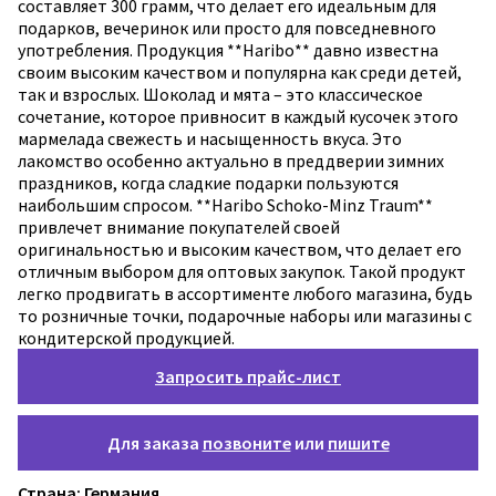
Запросить прайс-лист
Для заказа
позвоните
или
пишите
Страна: Германия