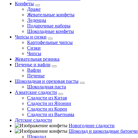
Конфеты
Драже
Жевательные конфеты
Леденцы
Подарочные наборы
Шоколадные конфеты
Чипсы и снэки
Картофельные чипсы
Снэки
Чипсы
Жевательная резинка
Печенье и вафли
Вафли
Печенье
Шоколадная и ореховая пасты
Шоколадная паста
Азиатские сладости
Сладости из Китая
Сладости из Японии
Сладости из Кореи
Сладости из Вьетнама
Детские сладости
Новогодние сладости
Шоколад и шоколадные батончи
Шоколад