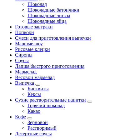
Шоколад
Шоколадные батончики
Шоколадные чипсы
Шоколадные яйца
Готовые завтраки
Попкорн
Смеси для приготовления выпечки
Маршмеллоу
Рисовые клецки
Сиропы
Соусы
Лапша быстрого приготовления
Мармелад
Весовой мармелад
Выпечка
Бисквиты
Кексы
Сухие растворительные напитки
Горячий шоколад
Какао
Кофе
Зерновой
Растворимый
Десертные соусы