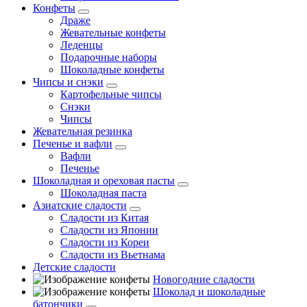
Конфеты
Драже
Жевательные конфеты
Леденцы
Подарочные наборы
Шоколадные конфеты
Чипсы и снэки
Картофельные чипсы
Снэки
Чипсы
Жевательная резинка
Печенье и вафли
Вафли
Печенье
Шоколадная и ореховая пасты
Шоколадная паста
Азиатские сладости
Сладости из Китая
Сладости из Японии
Сладости из Кореи
Сладости из Вьетнама
Детские сладости
Новогодние сладости
Шоколад и шоколадные
батончики