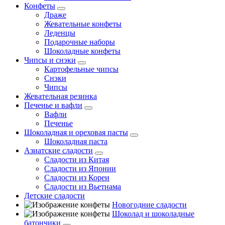
Конфеты
Драже
Жевательные конфеты
Леденцы
Подарочные наборы
Шоколадные конфеты
Чипсы и снэки
Картофельные чипсы
Снэки
Чипсы
Жевательная резинка
Печенье и вафли
Вафли
Печенье
Шоколадная и ореховая пасты
Шоколадная паста
Азиатские сладости
Сладости из Китая
Сладости из Японии
Сладости из Кореи
Сладости из Вьетнама
Детские сладости
Новогодние сладости
Шоколад и шоколадные
батончики