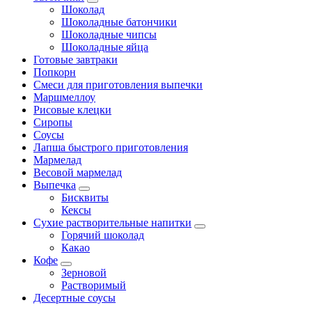
Шоколад
Шоколадные батончики
Шоколадные чипсы
Шоколадные яйца
Готовые завтраки
Попкорн
Смеси для приготовления выпечки
Маршмеллоу
Рисовые клецки
Сиропы
Соусы
Лапша быстрого приготовления
Мармелад
Весовой мармелад
Выпечка
Бисквиты
Кексы
Сухие растворительные напитки
Горячий шоколад
Какао
Кофе
Зерновой
Растворимый
Десертные соусы