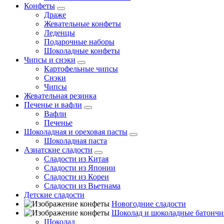
Конфеты
Драже
Жевательные конфеты
Леденцы
Подарочные наборы
Шоколадные конфеты
Чипсы и снэки
Картофельные чипсы
Снэки
Чипсы
Жевательная резинка
Печенье и вафли
Вафли
Печенье
Шоколадная и ореховая пасты
Шоколадная паста
Азиатские сладости
Сладости из Китая
Сладости из Японии
Сладости из Кореи
Сладости из Вьетнама
Детские сладости
Новогодние сладости
Шоколад и шоколадные батончи
Шоколад