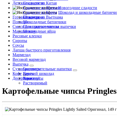
Детские сладости
Сладости из Китая
Сладости из Японии
Новогодние сладости
Сладости из Кореи
Шоколад и шоколадные батончи
Готовые завтраки
Сладости из Вьетнама
Шоколад
Попкорн
Шоколадные батончики
Смеси для приготовления выпечки
Шоколадные чипсы
Маршмеллоу
Шоколадные яйца
Рисовые клецки
Сиропы
Соусы
Лапша быстрого приготовления
Мармелад
Весовой мармелад
Выпечка
Сухие растворительные напитки
Бисквиты
Кофе
Кексы
Горячий шоколад
Десертные соусы
Какао
Зерновой
Растворимый
Картофельные чипсы Pringles 