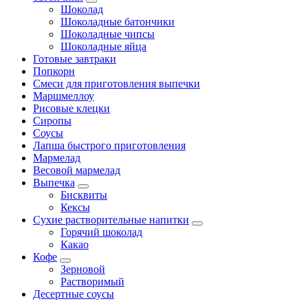
Шоколад
Шоколадные батончики
Шоколадные чипсы
Шоколадные яйца
Готовые завтраки
Попкорн
Смеси для приготовления выпечки
Маршмеллоу
Рисовые клецки
Сиропы
Соусы
Лапша быстрого приготовления
Мармелад
Весовой мармелад
Выпечка
Бисквиты
Кексы
Сухие растворительные напитки
Горячий шоколад
Какао
Кофе
Зерновой
Растворимый
Десертные соусы