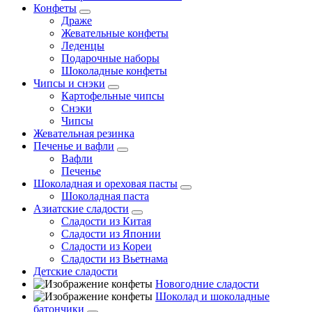
Конфеты
Драже
Жевательные конфеты
Леденцы
Подарочные наборы
Шоколадные конфеты
Чипсы и снэки
Картофельные чипсы
Снэки
Чипсы
Жевательная резинка
Печенье и вафли
Вафли
Печенье
Шоколадная и ореховая пасты
Шоколадная паста
Азиатские сладости
Сладости из Китая
Сладости из Японии
Сладости из Кореи
Сладости из Вьетнама
Детские сладости
Новогодние сладости
Шоколад и шоколадные
батончики