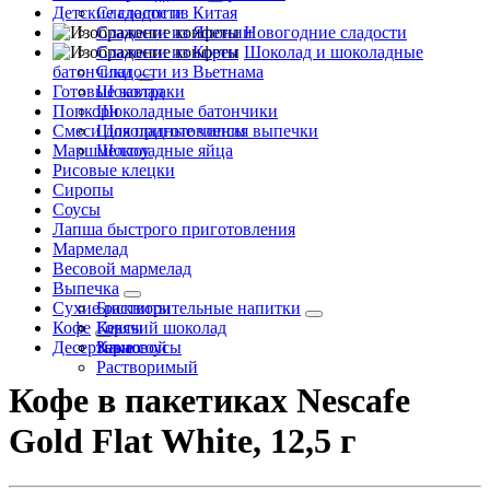
Детские сладости
Сладости из Китая
Сладости из Японии
Новогодние сладости
Сладости из Кореи
Шоколад и шоколадные
батончики
Сладости из Вьетнама
Готовые завтраки
Шоколад
Попкорн
Шоколадные батончики
Смеси для приготовления выпечки
Шоколадные чипсы
Маршмеллоу
Шоколадные яйца
Рисовые клецки
Сиропы
Соусы
Лапша быстрого приготовления
Мармелад
Весовой мармелад
Выпечка
Сухие растворительные напитки
Бисквиты
Кофе
Кексы
Горячий шоколад
Десертные соусы
Какао
Зерновой
Растворимый
Кофе в пакетиках Nescafe
Gold Flat White, 12,5 г