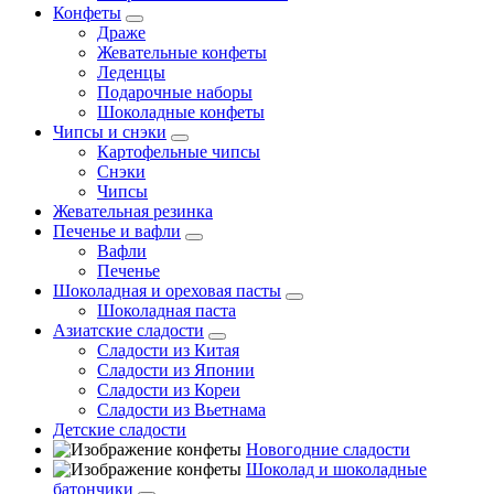
Конфеты
Драже
Жевательные конфеты
Леденцы
Подарочные наборы
Шоколадные конфеты
Чипсы и снэки
Картофельные чипсы
Снэки
Чипсы
Жевательная резинка
Печенье и вафли
Вафли
Печенье
Шоколадная и ореховая пасты
Шоколадная паста
Азиатские сладости
Сладости из Китая
Сладости из Японии
Сладости из Кореи
Сладости из Вьетнама
Детские сладости
Новогодние сладости
Шоколад и шоколадные
батончики