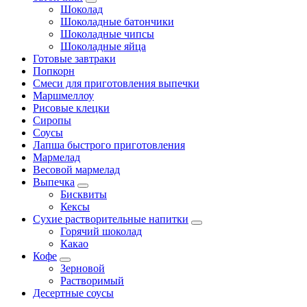
Шоколад
Шоколадные батончики
Шоколадные чипсы
Шоколадные яйца
Готовые завтраки
Попкорн
Смеси для приготовления выпечки
Маршмеллоу
Рисовые клецки
Сиропы
Соусы
Лапша быстрого приготовления
Мармелад
Весовой мармелад
Выпечка
Бисквиты
Кексы
Сухие растворительные напитки
Горячий шоколад
Какао
Кофе
Зерновой
Растворимый
Десертные соусы