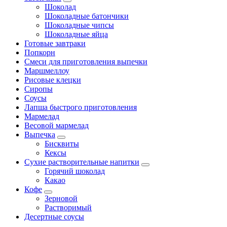
Шоколад
Шоколадные батончики
Шоколадные чипсы
Шоколадные яйца
Готовые завтраки
Попкорн
Смеси для приготовления выпечки
Маршмеллоу
Рисовые клецки
Сиропы
Соусы
Лапша быстрого приготовления
Мармелад
Весовой мармелад
Выпечка
Бисквиты
Кексы
Сухие растворительные напитки
Горячий шоколад
Какао
Кофе
Зерновой
Растворимый
Десертные соусы