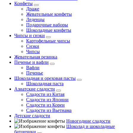
Конфеты
Драже
Жевательные конфеты
Леденцы
Подарочные наборы
Шоколадные конфеты
Чипсы и снэки
Картофельные чипсы
Снэки
Чипсы
Жевательная резинка
Печенье и вафли
Вафли
Печенье
Шоколадная и ореховая пасты
Шоколадная паста
Азиатские сладости
Сладости из Китая
Сладости из Японии
Сладости из Кореи
Сладости из Вьетнама
Детские сладости
Новогодние сладости
Шоколад и шоколадные
батончики