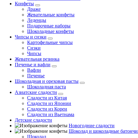
Конфеты
Драже
Жевательные конфеты
Леденцы
Подарочные наборы
Шоколадные конфеты
Чипсы и снэки
Картофельные чипсы
Снэки
Чипсы
Жевательная резинка
Печенье и вафли
Вафли
Печенье
Шоколадная и ореховая пасты
Шоколадная паста
Азиатские сладости
Сладости из Китая
Сладости из Японии
Сладости из Кореи
Сладости из Вьетнама
Детские сладости
Новогодние сладости
Шоколад и шоколадные батончи
Шоколад