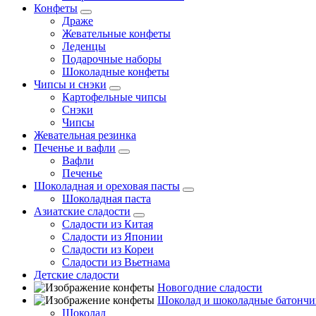
Конфеты
Драже
Жевательные конфеты
Леденцы
Подарочные наборы
Шоколадные конфеты
Чипсы и снэки
Картофельные чипсы
Снэки
Чипсы
Жевательная резинка
Печенье и вафли
Вафли
Печенье
Шоколадная и ореховая пасты
Шоколадная паста
Азиатские сладости
Сладости из Китая
Сладости из Японии
Сладости из Кореи
Сладости из Вьетнама
Детские сладости
Новогодние сладости
Шоколад и шоколадные батончи
Шоколад