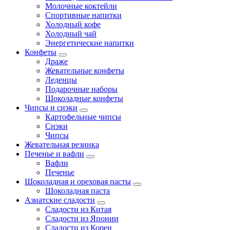
Молочные коктейли
Спортивные напитки
Холодный кофе
Холодный чай
Энергетические напитки
Конфеты
Драже
Жевательные конфеты
Леденцы
Подарочные наборы
Шоколадные конфеты
Чипсы и снэки
Картофельные чипсы
Снэки
Чипсы
Жевательная резинка
Печенье и вафли
Вафли
Печенье
Шоколадная и ореховая пасты
Шоколадная паста
Азиатские сладости
Сладости из Китая
Сладости из Японии
Сладости из Кореи