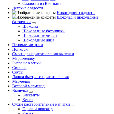
Сладости из Вьетнама
Детские сладости
Новогодние сладости
Шоколад и шоколадные
батончики
Шоколад
Шоколадные батончики
Шоколадные чипсы
Шоколадные яйца
Готовые завтраки
Попкорн
Смеси для приготовления выпечки
Маршмеллоу
Рисовые клецки
Сиропы
Соусы
Лапша быстрого приготовления
Мармелад
Весовой мармелад
Выпечка
Бисквиты
Кексы
Сухие растворительные напитки
Горячий шоколад
Какао