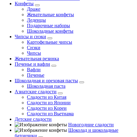
Конфеты
Драже
Жевательные конфеты
Леденцы
Подарочные наборы
Шоколадные конфеты
Чипсы и снэки
Картофельные чипсы
Снэки
Чипсы
Жевательная резинка
Печенье и вафли
Вафли
Печенье
Шоколадная и ореховая пасты
Шоколадная паста
Азиатские сладости
Сладости из Китая
Сладости из Японии
Сладости из Кореи
Сладости из Вьетнама
Детские сладости
Новогодние сладости
Шоколад и шоколадные
батончики