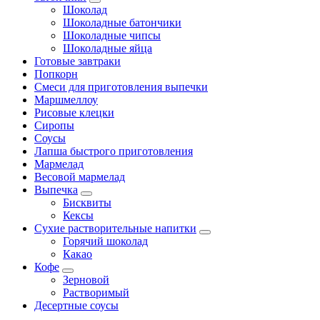
Шоколад
Шоколадные батончики
Шоколадные чипсы
Шоколадные яйца
Готовые завтраки
Попкорн
Смеси для приготовления выпечки
Маршмеллоу
Рисовые клецки
Сиропы
Соусы
Лапша быстрого приготовления
Мармелад
Весовой мармелад
Выпечка
Бисквиты
Кексы
Сухие растворительные напитки
Горячий шоколад
Какао
Кофе
Зерновой
Растворимый
Десертные соусы