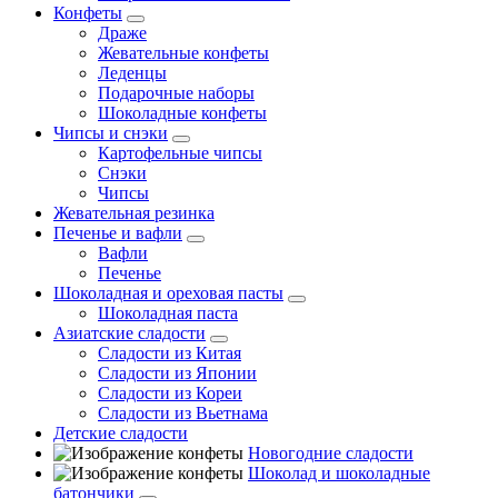
Конфеты
Драже
Жевательные конфеты
Леденцы
Подарочные наборы
Шоколадные конфеты
Чипсы и снэки
Картофельные чипсы
Снэки
Чипсы
Жевательная резинка
Печенье и вафли
Вафли
Печенье
Шоколадная и ореховая пасты
Шоколадная паста
Азиатские сладости
Сладости из Китая
Сладости из Японии
Сладости из Кореи
Сладости из Вьетнама
Детские сладости
Новогодние сладости
Шоколад и шоколадные
батончики