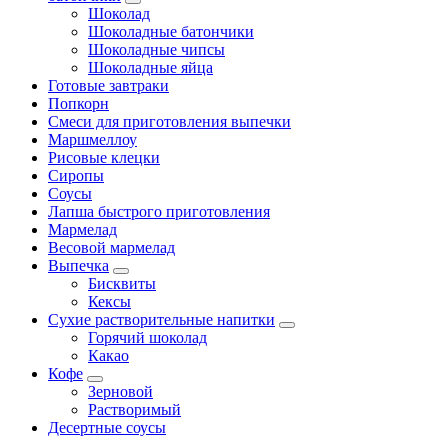
Шоколад
Шоколадные батончики
Шоколадные чипсы
Шоколадные яйца
Готовые завтраки
Попкорн
Смеси для приготовления выпечки
Маршмеллоу
Рисовые клецки
Сиропы
Соусы
Лапша быстрого приготовления
Мармелад
Весовой мармелад
Выпечка
Бисквиты
Кексы
Сухие растворительные напитки
Горячий шоколад
Какао
Кофе
Зерновой
Растворимый
Десертные соусы