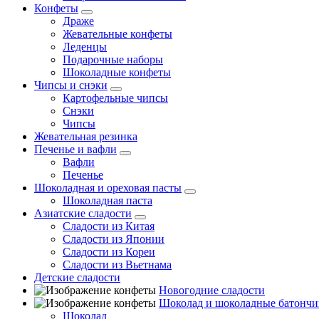
Конфеты
Драже
Жевательные конфеты
Леденцы
Подарочные наборы
Шоколадные конфеты
Чипсы и снэки
Картофельные чипсы
Снэки
Чипсы
Жевательная резинка
Печенье и вафли
Вафли
Печенье
Шоколадная и ореховая пасты
Шоколадная паста
Азиатские сладости
Сладости из Китая
Сладости из Японии
Сладости из Кореи
Сладости из Вьетнама
Детские сладости
Новогодние сладости
Шоколад и шоколадные батончи
Шоколад