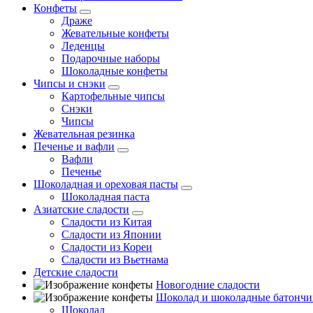
Конфеты
Драже
Жевательные конфеты
Леденцы
Подарочные наборы
Шоколадные конфеты
Чипсы и снэки
Картофельные чипсы
Снэки
Чипсы
Жевательная резинка
Печенье и вафли
Вафли
Печенье
Шоколадная и ореховая пасты
Шоколадная паста
Азиатские сладости
Сладости из Китая
Сладости из Японии
Сладости из Кореи
Сладости из Вьетнама
Детские сладости
Новогодние сладости
Шоколад и шоколадные батончи
Шоколад