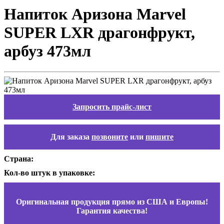
Напиток Аризона Marvel
SUPER LXR драгонфрукт,
арбуз 473мл
Запросить прайс-лист
Для заказа
позвоните
или
пишите
Страна:
Кол-во штук в упаковке:
Оригинальная продукция прямо из США и Европы!
Гарантия качества!