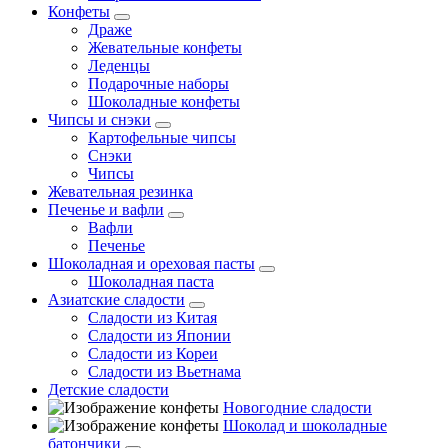
Конфеты
Драже
Жевательные конфеты
Леденцы
Подарочные наборы
Шоколадные конфеты
Чипсы и снэки
Картофельные чипсы
Снэки
Чипсы
Жевательная резинка
Печенье и вафли
Вафли
Печенье
Шоколадная и ореховая пасты
Шоколадная паста
Азиатские сладости
Сладости из Китая
Сладости из Японии
Сладости из Кореи
Сладости из Вьетнама
Детские сладости
Новогодние сладости
Шоколад и шоколадные
батончики