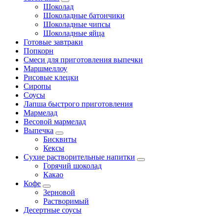
Шоколад
Шоколадные батончики
Шоколадные чипсы
Шоколадные яйца
Готовые завтраки
Попкорн
Смеси для приготовления выпечки
Маршмеллоу
Рисовые клецки
Сиропы
Соусы
Лапша быстрого приготовления
Мармелад
Весовой мармелад
Выпечка
Бисквиты
Кексы
Сухие растворительные напитки
Горячий шоколад
Какао
Кофе
Зерновой
Растворимый
Десертные соусы