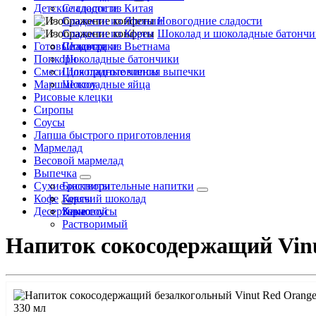
Детские сладости
Сладости из Китая
Сладости из Японии
Новогодние сладости
Сладости из Кореи
Шоколад и шоколадные батончи
Готовые завтраки
Сладости из Вьетнама
Шоколад
Попкорн
Шоколадные батончики
Смеси для приготовления выпечки
Шоколадные чипсы
Маршмеллоу
Шоколадные яйца
Рисовые клецки
Сиропы
Соусы
Лапша быстрого приготовления
Мармелад
Весовой мармелад
Выпечка
Сухие растворительные напитки
Бисквиты
Кофе
Кексы
Горячий шоколад
Десертные соусы
Какао
Зерновой
Растворимый
Напиток сокосодержащий Vinu