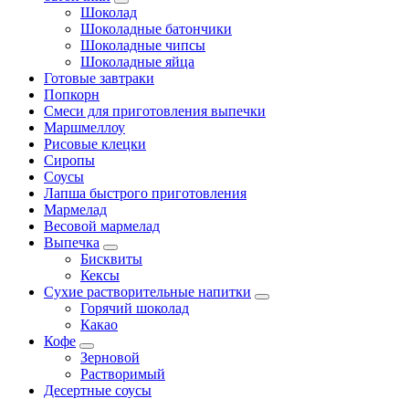
Шоколад
Шоколадные батончики
Шоколадные чипсы
Шоколадные яйца
Готовые завтраки
Попкорн
Смеси для приготовления выпечки
Маршмеллоу
Рисовые клецки
Сиропы
Соусы
Лапша быстрого приготовления
Мармелад
Весовой мармелад
Выпечка
Бисквиты
Кексы
Сухие растворительные напитки
Горячий шоколад
Какао
Кофе
Зерновой
Растворимый
Десертные соусы