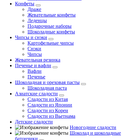
Конфеты
Драже
Жевательные конфеты
Леденцы
Подарочные наборы
Шоколадные конфеты
Чипсы и снэки
Картофельные чипсы
Снэки
Чипсы
Жевательная резинка
Печенье и вафли
Вафли
Печенье
Шоколадная и ореховая пасты
Шоколадная паста
Азиатские сладости
Сладости из Китая
Сладости из Японии
Сладости из Кореи
Сладости из Вьетнама
Детские сладости
Новогодние сладости
Шоколад и шоколадные
батончики