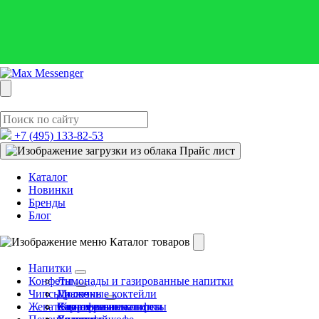
+7 (495)
133-82-53
Прайс лист
Каталог
Новинки
Бренды
Блог
Каталог товаров
Напитки
Конфеты
Лимонады и газированные напитки
Чипсы и снэки
Молочные коктейли
Драже
Жевательная резинка
Спортивные напитки
Жевательные конфеты
Картофельные чипсы