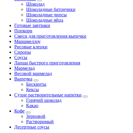
Шоколад
Шоколадные батончики
Шоколадные чипсы
Шоколадные яйца
Готовые завтраки
Попкорн
Смеси для приготовления выпечки
Маршмеллоу
Рисовые клецки
Сиропы
Соусы
Лапша быстрого приготовления
Мармелад
Весовой мармелад
Выпечка
Бисквиты
Кексы
Сухие растворительные напитки
Горячий шоколад
Какао
Кофе
Зерновой
Растворимый
Десертные соусы