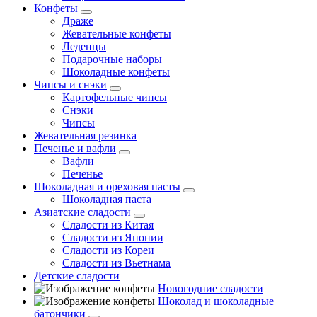
Конфеты
Драже
Жевательные конфеты
Леденцы
Подарочные наборы
Шоколадные конфеты
Чипсы и снэки
Картофельные чипсы
Снэки
Чипсы
Жевательная резинка
Печенье и вафли
Вафли
Печенье
Шоколадная и ореховая пасты
Шоколадная паста
Азиатские сладости
Сладости из Китая
Сладости из Японии
Сладости из Кореи
Сладости из Вьетнама
Детские сладости
Новогодние сладости
Шоколад и шоколадные
батончики