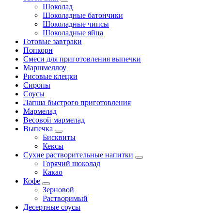
Шоколад
Шоколадные батончики
Шоколадные чипсы
Шоколадные яйца
Готовые завтраки
Попкорн
Смеси для приготовления выпечки
Маршмеллоу
Рисовые клецки
Сиропы
Соусы
Лапша быстрого приготовления
Мармелад
Весовой мармелад
Выпечка
Бисквиты
Кексы
Сухие растворительные напитки
Горячий шоколад
Какао
Кофе
Зерновой
Растворимый
Десертные соусы