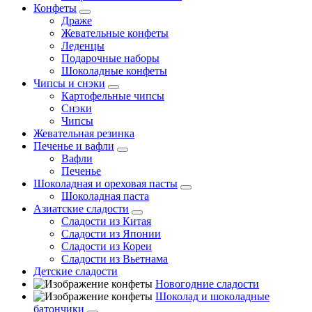
Конфеты
Драже
Жевательные конфеты
Леденцы
Подарочные наборы
Шоколадные конфеты
Чипсы и снэки
Картофельные чипсы
Снэки
Чипсы
Жевательная резинка
Печенье и вафли
Вафли
Печенье
Шоколадная и ореховая пасты
Шоколадная паста
Азиатские сладости
Сладости из Китая
Сладости из Японии
Сладости из Кореи
Сладости из Вьетнама
Детские сладости
Новогодние сладости
Шоколад и шоколадные
батончики