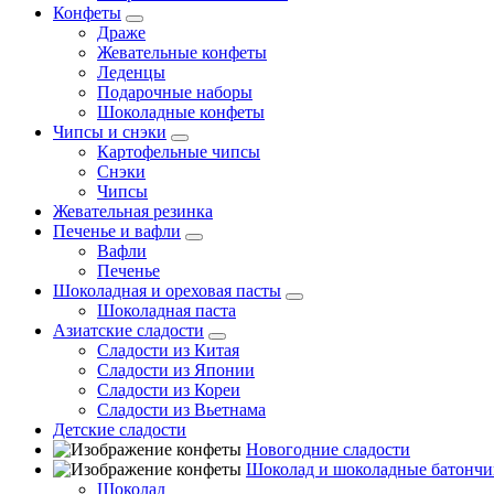
Конфеты
Драже
Жевательные конфеты
Леденцы
Подарочные наборы
Шоколадные конфеты
Чипсы и снэки
Картофельные чипсы
Снэки
Чипсы
Жевательная резинка
Печенье и вафли
Вафли
Печенье
Шоколадная и ореховая пасты
Шоколадная паста
Азиатские сладости
Сладости из Китая
Сладости из Японии
Сладости из Кореи
Сладости из Вьетнама
Детские сладости
Новогодние сладости
Шоколад и шоколадные батончи
Шоколад