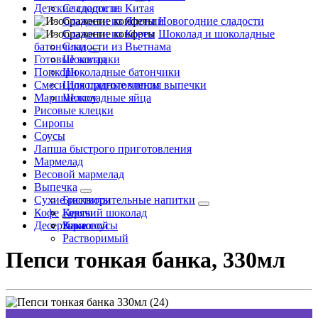
Детские сладости
Сладости из Китая
Сладости из Японии
Новогодние сладости
Сладости из Кореи
Шоколад и шоколадные
батончики
Сладости из Вьетнама
Готовые завтраки
Шоколад
Попкорн
Шоколадные батончики
Смеси для приготовления выпечки
Шоколадные чипсы
Маршмеллоу
Шоколадные яйца
Рисовые клецки
Сиропы
Соусы
Лапша быстрого приготовления
Мармелад
Весовой мармелад
Выпечка
Сухие растворительные напитки
Бисквиты
Кофе
Кексы
Горячий шоколад
Десертные соусы
Какао
Зерновой
Растворимый
Пепси тонкая банка, 330мл