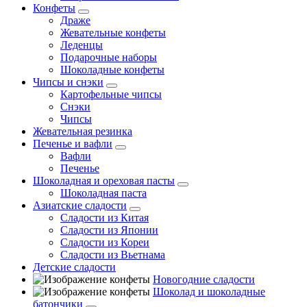
Конфеты
Драже
Жевательные конфеты
Леденцы
Подарочные наборы
Шоколадные конфеты
Чипсы и снэки
Картофельные чипсы
Снэки
Чипсы
Жевательная резинка
Печенье и вафли
Вафли
Печенье
Шоколадная и ореховая пасты
Шоколадная паста
Азиатские сладости
Сладости из Китая
Сладости из Японии
Сладости из Кореи
Сладости из Вьетнама
Детские сладости
Новогодние сладости
Шоколад и шоколадные
батончики