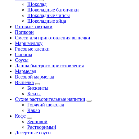
Шоколад
Шоколадные батончики
Шоколадные чипсы
Шоколадные яйца
Готовые завтраки
Попкорн
Смеси для приготовления выпечки
Маршмеллоу
Рисовые клецки
Сиропы
Соусы
Лапша быстрого приготовления
Мармелад
Весовой мармелад
Выпечка
Бисквиты
Кексы
Сухие растворительные напитки
Горячий шоколад
Какао
Кофе
Зерновой
Растворимый
Десертные соусы