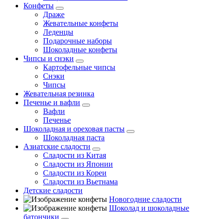
Конфеты
Драже
Жевательные конфеты
Леденцы
Подарочные наборы
Шоколадные конфеты
Чипсы и снэки
Картофельные чипсы
Снэки
Чипсы
Жевательная резинка
Печенье и вафли
Вафли
Печенье
Шоколадная и ореховая пасты
Шоколадная паста
Азиатские сладости
Сладости из Китая
Сладости из Японии
Сладости из Кореи
Сладости из Вьетнама
Детские сладости
Новогодние сладости
Шоколад и шоколадные
батончики