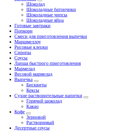
Шоколад
Шоколадные батончики
Шоколадные чипсы
Шоколадные яйца
Готовые завтраки
Попкорн
Смеси для приготовления выпечки
Маршмеллоу
Рисовые клецки
Сиропы
Соусы
Лапша быстрого приготовления
Мармелад
Весовой мармелад
Выпечка
Бисквиты
Кексы
Сухие растворительные напитки
Горячий шоколад
Какао
Кофе
Зерновой
Растворимый
Десертные соусы