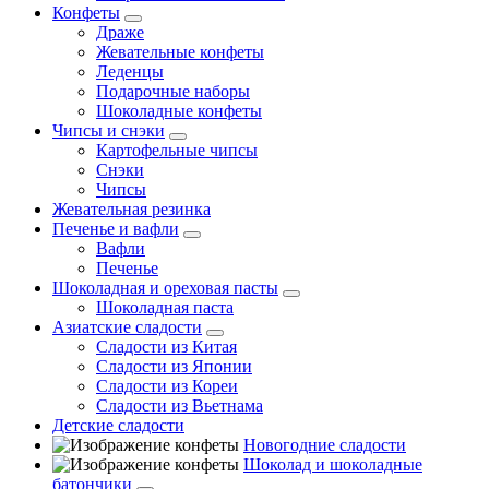
Конфеты
Драже
Жевательные конфеты
Леденцы
Подарочные наборы
Шоколадные конфеты
Чипсы и снэки
Картофельные чипсы
Снэки
Чипсы
Жевательная резинка
Печенье и вафли
Вафли
Печенье
Шоколадная и ореховая пасты
Шоколадная паста
Азиатские сладости
Сладости из Китая
Сладости из Японии
Сладости из Кореи
Сладости из Вьетнама
Детские сладости
Новогодние сладости
Шоколад и шоколадные
батончики