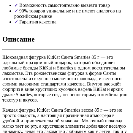
Возможность самостоятельно вывезти товар
90% товаров уникальные и не имеют аналогов на
российском рынке
Гарантия качества
Описание
Шоколадная фигурка KitKat Санта Smarties 85 г — это
идеальный праздничный подарок, который объединяет
любимые бренды KitKat и Smarties в одном восхитительном
лакомстве. Эта рождественская фигурка в форме Санты
изготовлена из вкусного молочного шоколада, известного
своими высокими стандартами качества. Внутри вас ждёт
сюрприз в виде хрустящих кусочков вафель KitKat и ярких
драже Smarties, которые создают неповторимую комбинацию
текстур и вкусов.
Каждая фигурка KitKat Санта Smarties весом 85 г — это не
просто сладость, а настоящая праздничная атмосфера в
удобной и привлекательной упаковке. Молочный шоколад
мягко тает во рту, а хрустящие элементы добавляют весёлую
динамику, делая это лакомство любимым как у детей, так и у