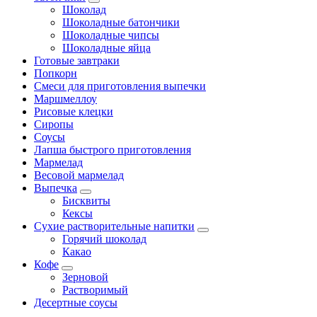
Шоколад
Шоколадные батончики
Шоколадные чипсы
Шоколадные яйца
Готовые завтраки
Попкорн
Смеси для приготовления выпечки
Маршмеллоу
Рисовые клецки
Сиропы
Соусы
Лапша быстрого приготовления
Мармелад
Весовой мармелад
Выпечка
Бисквиты
Кексы
Сухие растворительные напитки
Горячий шоколад
Какао
Кофе
Зерновой
Растворимый
Десертные соусы