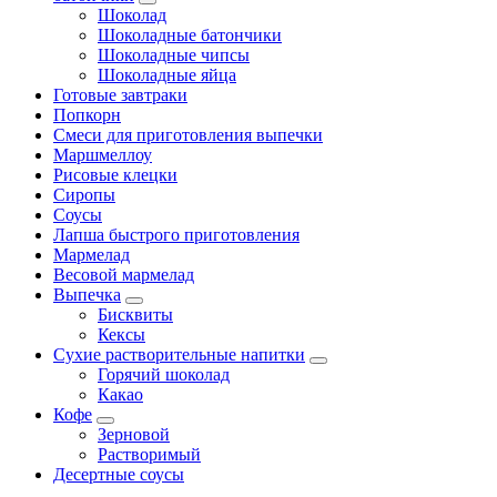
Шоколад
Шоколадные батончики
Шоколадные чипсы
Шоколадные яйца
Готовые завтраки
Попкорн
Смеси для приготовления выпечки
Маршмеллоу
Рисовые клецки
Сиропы
Соусы
Лапша быстрого приготовления
Мармелад
Весовой мармелад
Выпечка
Бисквиты
Кексы
Сухие растворительные напитки
Горячий шоколад
Какао
Кофе
Зерновой
Растворимый
Десертные соусы