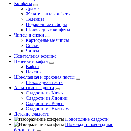
Конфеты
Драже
Жевательные конфеты
Леденцы
Подарочные наборы
Шоколадные конфеты
Чипсы и снэки
Картофельные чипсы
Снэки
Чипсы
Жевательная резинка
Печенье и вафли
Вафли
Печенье
Шоколадная и ореховая пасты
Шоколадная паста
Азиатские сладости
Сладости из Китая
Сладости из Японии
Сладости из Кореи
Сладости из Вьетнама
Детские сладости
Новогодние сладости
Шоколад и шоколадные
батончики