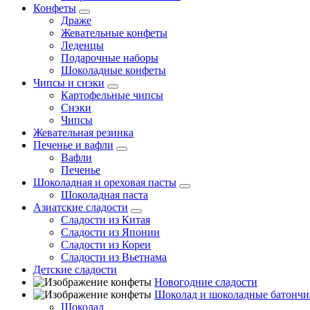
Конфеты
Драже
Жевательные конфеты
Леденцы
Подарочные наборы
Шоколадные конфеты
Чипсы и снэки
Картофельные чипсы
Снэки
Чипсы
Жевательная резинка
Печенье и вафли
Вафли
Печенье
Шоколадная и ореховая пасты
Шоколадная паста
Азиатские сладости
Сладости из Китая
Сладости из Японии
Сладости из Кореи
Сладости из Вьетнама
Детские сладости
Новогодние сладости
Шоколад и шоколадные батончи
Шоколад